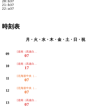
20:b37

21:b37

22:a37

時刻表
月・火・水・木・金・土・日・祝
[道南（高速白鳥号）]
09
07
[道南（高速白鳥号）]
10
17
[北海道中央（高速むろらん号）]
11
07
[北海道中央（高速むろらん号）]
12
07
[道南（高速白鳥号）]
13
07