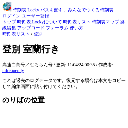
時刻表
.Locky
バスも船も、みんなでつくる時刻表
ログイン
ユーザー登録
トップ
時刻表.Lockyについて
時刻表リスト
時刻表マップ
路
線編集
アップロード
フォーラム
使い方
時刻表リスト
›
登別
登別
室蘭行き
高速白鳥号／むろらん号 / 更新: 11/04/24 00:35 / 作成者:
infrequently
これは過去のログデータです。復元する場合は本文をコピー
して編集画面に貼り付けてください。
のりばの位置