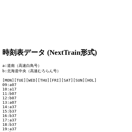
時刻表データ (NextTrain形式)
a:道南（高速白鳥号）

b:北海道中央（高速むろらん号）

[MON][TUE][WED][THU][FRI][SAT][SUN][HOL]

09:a07

10:a17

11:b07

12:b07

13:a07

14:a37

15:b37

16:b37

17:a37

18:b37

19:a37
