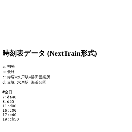
時刻表データ (NextTrain形式)
a:初発

b:最終

c:赤塚=水戸駅=勝田営業所

d:赤塚=水戸駅=海浜公園

#全日

7:da40

8:d55

11:d00

16:c00

17:c40

19:cb50
