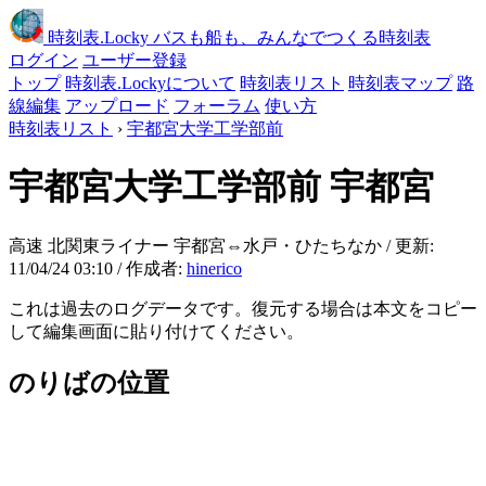
時刻表
.Locky
バスも船も、みんなでつくる時刻表
ログイン
ユーザー登録
トップ
時刻表.Lockyについて
時刻表リスト
時刻表マップ
路
線編集
アップロード
フォーラム
使い方
時刻表リスト
›
宇都宮大学工学部前
宇都宮大学工学部前
宇都宮
高速 北関東ライナー 宇都宮⇔水戸・ひたちなか / 更新:
11/04/24 03:10 / 作成者:
hinerico
これは過去のログデータです。復元する場合は本文をコピー
して編集画面に貼り付けてください。
のりばの位置