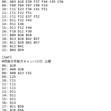
08: A03 A18 E30 F37 F44 C45 C56 

09: F00 F04 F07 C08 F24  

10: C11 E23 F36 C41 F51 

11: C11 F22 F51

12: C11 F22 E37 F52

13: D11 F22 F43

14: D11 E36

15: D11 F12 F40

16: F10 D11 F30

17: B09 B38 B58 

18: B13 B28 B42 B57 

19: B11 B28 B42 B57 

20: B12 B41 

21: B04 B59 

[SAT]

#摂南大学枚方キャンパス行 土曜

06: A28 

07: A08 A38 

08: A08 A23 C41

09: C25  

10: C11 

11: C11

12: C11

13: D11

14: D11

15: D11

16: D13

17: B11 B56 

18: B26 B56 
