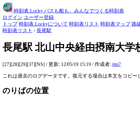
時刻表
.Locky
バスも船も、みんなでつくる時刻表
ログイン
ユーザー登録
トップ
時刻表.Lockyについて
時刻表リスト
時刻表マップ
路
時刻表リスト
›
長尾駅
長尾駅
北山中央経由摂南大学
[27][28][29][37][NS] / 更新: 12/05/19 15:19 / 作成者:
jim7
これは過去のログデータです。復元する場合は本文をコピー
のりばの位置