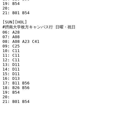
19: B54 

20: 

21: B01 B54 

[SUN][HOL]

#摂南大学枚方キャンパス行 日曜・祝日

06: A28 

07: A08 

08: A08 A23 C41

09: C25  

10: C11 

11: C11

12: C11

13: D11

14: D11

15: D11

16: D13

17: B11 B56 

18: B26 B56 

19: B54 

20: 

21: B01 B54 
