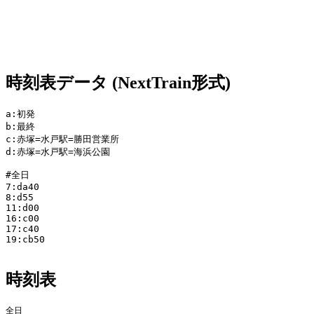
時刻表データ (NextTrain形式)
a:初発

b:最終

c:赤塚=水戸駅=勝田営業所

d:赤塚=水戸駅=海浜公園

#全日

7:da40

8:d55

11:d00

16:c00

17:c40

19:cb50

時刻表
全日