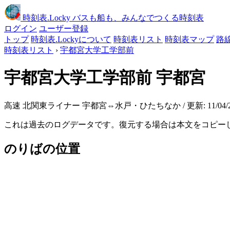
時刻表
.Locky
バスも船も、みんなでつくる時刻表
ログイン
ユーザー登録
トップ
時刻表.Lockyについて
時刻表リスト
時刻表マップ
路
時刻表リスト
›
宇都宮大学工学部前
宇都宮大学工学部前
宇都宮
高速 北関東ライナー 宇都宮⇔水戸・ひたちなか / 更新: 11/04/24 0
これは過去のログデータです。復元する場合は本文をコピー
のりばの位置