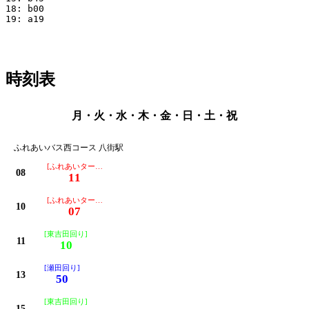
18: b00

19: a19

時刻表
月・火・水・木・金・日・土・祝
ふれあいバス西コース 八街駅
[ふれあいターミナル行き]
08
11
[ふれあいターミナル行き]
10
07
[東吉田回り]
11
10
[瀬田回り]
13
50
[東吉田回り]
15