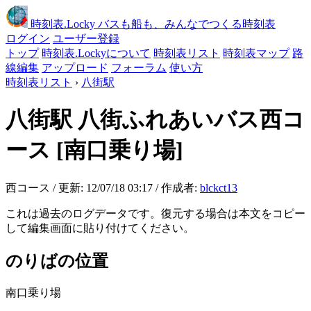
時刻表
.Locky
バスも船も、みんなでつくる時刻表
ログイン
ユーザー登録
トップ
時刻表.Lockyについて
時刻表リスト
時刻表マップ
路
線編集
アップロード
フォーラム
使い方
時刻表リスト
›
八街駅
八街駅
八街ふれあいバス西コ
ース
[南口乗り場]
西コース / 更新: 12/07/18 03:17 / 作成者:
blckct13
これは過去のログデータです。復元する場合は本文をコピー
して編集画面に貼り付けてください。
のりばの位置
南口乗り場