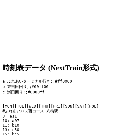
時刻表データ (NextTrain形式)
a:ふれあいターミナル行き;;#ff0000

b:東吉田回り;;#00ff00

c:瀬田回り;;#0000ff

[MON][TUE][WED][THU][FRI][SUN][SAT][HOL]

#ふれあいバス西コース 八街駅

8: a11

10: a07

11: b10

13: c50

15: b45
