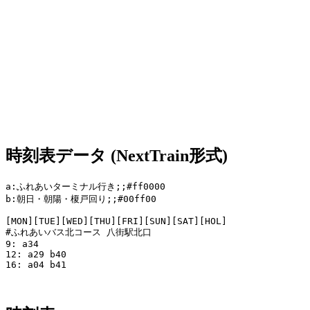
時刻表データ (NextTrain形式)
a:ふれあいターミナル行き;;#ff0000

b:朝日・朝陽・榎戸回り;;#00ff00

[MON][TUE][WED][THU][FRI][SUN][SAT][HOL]

#ふれあいバス北コース 八街駅北口

9: a34 

12: a29 b40

16: a04 b41
