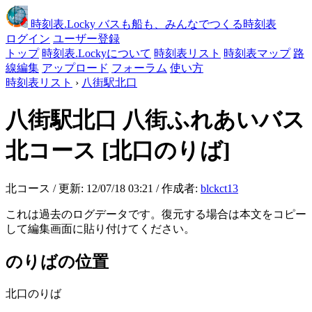
時刻表
.Locky
バスも船も、みんなでつくる時刻表
ログイン
ユーザー登録
トップ
時刻表.Lockyについて
時刻表リスト
時刻表マップ
路
線編集
アップロード
フォーラム
使い方
時刻表リスト
›
八街駅北口
八街駅北口
八街ふれあいバス
北コース
[北口のりば]
北コース / 更新: 12/07/18 03:21 / 作成者:
blckct13
これは過去のログデータです。復元する場合は本文をコピー
して編集画面に貼り付けてください。
のりばの位置
北口のりば