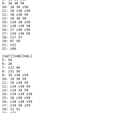
9: 18 38 58

10: 18 38 z58

11: 18 z38 z58

12: 18 z38 58

13: 18 38 58

14: z18 38 z58

15: z18 z38 58

16: 17 z36 z56

17: z16 z36 56

18: z17 37

19: 07 50

21: z21

22: z06

[SAT][SUN][HOL]

5: 56

6: 26

7: z12 46

8: z31 56

9: 19 z39 z59

10: 19 39 59

11: 19 z39 59

12: z19 z39 59

13: z19 39 59

14: z19 z39 z58

15: 18 z38 z58

16: z18 z38 z59

17: z19 39 z59

19: 11 52

21: z22
