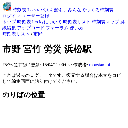
時刻表
.Locky
バスも船も、みんなでつくる時刻表
ログイン
ユーザー登録
トップ
時刻表.Lockyについて
時刻表リスト
時刻表マップ
路
線編集
アップロード
フォーラム
使い方
時刻表リスト
›
市野
市野
宮竹 労災 浜松駅
75/76 笠井線 / 更新: 15/04/11 00:03 / 作成者:
monstamini
これは過去のログデータです。復元する場合は本文をコピー
して編集画面に貼り付けてください。
のりばの位置