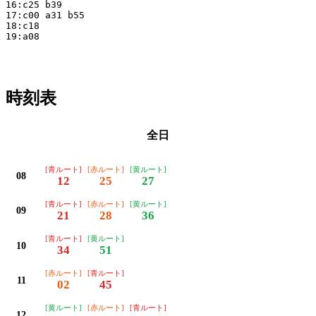
16:c25 b39

17:c00 a31 b55

18:c18

19:a08 

時刻表
全日
[青ルート]
[赤ルート]
[黄ルート]
08
12
25
27
[青ルート]
[赤ルート]
[黄ルート]
09
21
28
36
[青ルート]
[黄ルート]
10
34
51
[赤ルート]
[青ルート]
11
02
45
[黄ルート]
[赤ルート]
[青ルート]
12