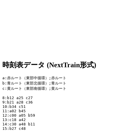
時刻表データ (NextTrain形式)
a:赤ルート（東部中循環）;赤ルート

b:青ルート（東部北循環）;青ルート

c:黄ルート（東部南循環）;黄ルート

8:b12 a25 c27

9:b21 a28 c36

10:b34 c51

11:a02 b45

12:c00 a05 b59

13:c18 a42

14:c30 a48 b11

15:b27 c48
