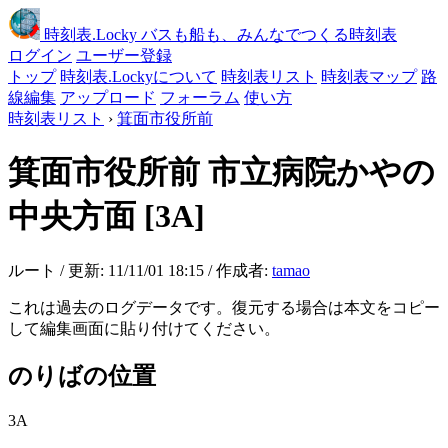
時刻表
.Locky
バスも船も、みんなでつくる時刻表
ログイン
ユーザー登録
トップ
時刻表.Lockyについて
時刻表リスト
時刻表マップ
路
線編集
アップロード
フォーラム
使い方
時刻表リスト
›
箕面市役所前
箕面市役所前
市立病院かやの
中央方面
[3A]
ルート / 更新: 11/11/01 18:15 / 作成者:
tamao
これは過去のログデータです。復元する場合は本文をコピー
して編集画面に貼り付けてください。
のりばの位置
3A