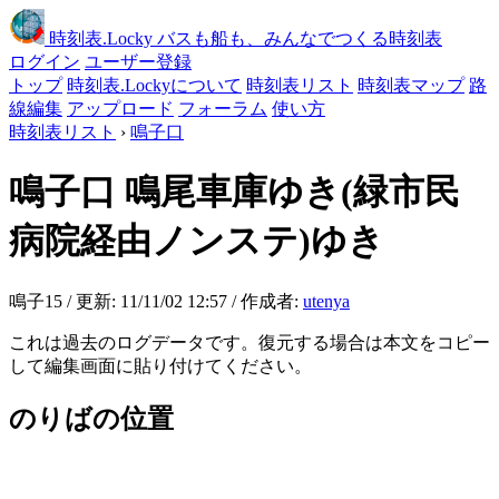
時刻表
.Locky
バスも船も、みんなでつくる時刻表
ログイン
ユーザー登録
トップ
時刻表.Lockyについて
時刻表リスト
時刻表マップ
路
線編集
アップロード
フォーラム
使い方
時刻表リスト
›
鳴子口
鳴子口
鳴尾車庫ゆき(緑市民
病院経由ノンステ)ゆき
鳴子15 / 更新: 11/11/02 12:57 / 作成者:
utenya
これは過去のログデータです。復元する場合は本文をコピー
して編集画面に貼り付けてください。
のりばの位置