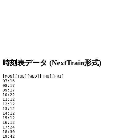
時刻表データ (NextTrain形式)
[MON][TUE][WED][THU][FRI]

07:16

08:17

09:17

10:22

11:12

12:12

13:12

14:12

15:12

16:12

17:24

18:30

19:42
