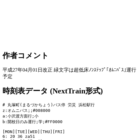
作者コメント
平成27年04月01日改正 緑文字は超低床ﾉﾝｽﾃｯﾌﾟ｢ｵﾑﾆﾊﾞｽ｣運行
予定
時刻表データ (NextTrain形式)
# 丸塚町(まるづかちょう)バス停 労災 浜松駅行

z:オムニバス;;#008000

a:小沢渡方面行;小

b:開校日のみ運行;学;#FF0000

[MON][TUE][WED][THU][FRI]

6: 20 36 za51
