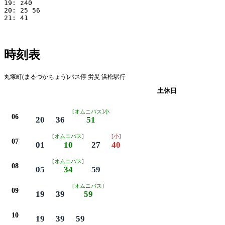
19: z40

20: 25 56

21: 41

時刻表
丸塚町(まるづかちょう)バス停 労災 浜松駅行
平日
土休日
[オムニバス]小
06
20
36
51
[オムニバス]
[小]
07
01
10
27
40
[オムニバス]
08
05
34
59
[オムニバス]
09
19
39
59
10
19
39
59