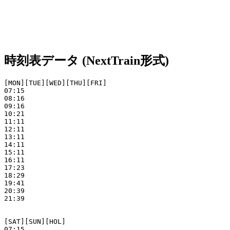
時刻表データ (NextTrain形式)
[MON][TUE][WED][THU][FRI]

07:15

08:16

09:16

10:21

11:11

12:11

13:11

14:11

15:11

16:11

17:23

18:29

19:41

20:39

21:39

[SAT][SUN][HOL]

07:15
