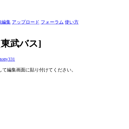
線編集
アップロード
フォーラム
使い方
[東武バス]
totty331
して編集画面に貼り付けてください。