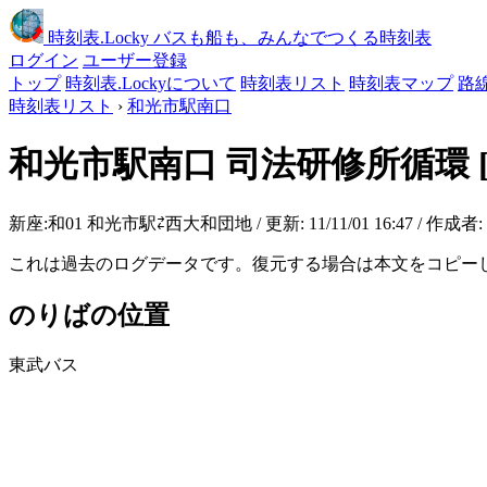
時刻表
.Locky
バスも船も、みんなでつくる時刻表
ログイン
ユーザー登録
トップ
時刻表.Lockyについて
時刻表リスト
時刻表マップ
路
時刻表リスト
›
和光市駅南口
和光市駅南口
司法研修所循環
新座:和01 和光市駅⇄西大和団地 / 更新: 11/11/01 16:47 / 作成者:
これは過去のログデータです。復元する場合は本文をコピー
のりばの位置
東武バス